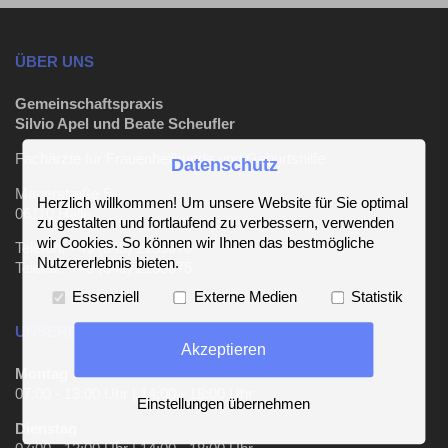
ÜBER UNS
Gemeinschaftspraxis
Silvio Apel und Beate Scheufler
Fachärzte für Frauenheilkunde und Geburtshilfe
Datenschutz
Mauerstraße 5
Herzlich willkommen! Um unsere Website für Sie optimal
06110 Halle
zu gestalten und fortlaufend zu verbessern, verwenden
wir Cookies. So können wir Ihnen das bestmögliche
Telefon: +49 (345) 2135670
Nutzererlebnis bieten.
Telefax: +49 (345) 2135675
Essenziell
Externe Medien
Statistik
UNSERE SPRECHZEITEN
Akzeptieren
Montag
07:00 - 13:00 Uhr | 14:00 - 18:00 Uhr
Einstellungen übernehmen
Dienstag