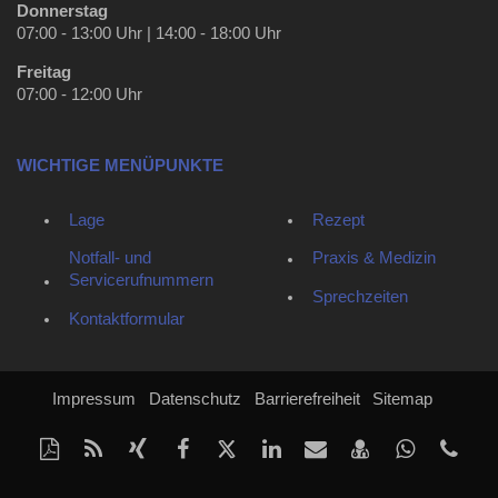
Donnerstag
07:00 - 13:00 Uhr | 14:00 - 18:00 Uhr
Freitag
07:00 - 12:00 Uhr
WICHTIGE MENÜPUNKTE
Lage
Rezept
Notfall- und
Praxis & Medizin
Servicerufnummern
Sprechzeiten
Kontaktformular
Impressum
Datenschutz
Barrierefreiheit
Sitemap
Diese
RSS-
Auf
Auf
Auf
Auf
Per
vCard
Auf
tel
Seite
Feed
Xing
Facebook
Twitter
LinkedIn
Mail
speichern
Whatsap
(34
als
mitteilen
teilen
teilen
teilen
empfehlen
teilen
213
Nach