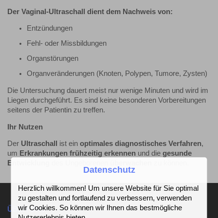
Der Vaginal-Ultraschall dient dem Nachweis von:
Entzündungen
Fehl- oder Missbildungen
Organstörungen
Organveränderungen (Knoten, Polypen, Tumore, Zysten)
Die Untersuchung dauert meist nur wenige Minuten und wird im
Liegen durchgeführt. Es sind keine besonderen Vorbereitungen
seitens der Patientin zu treffen.
Ihr Nutzen
Der
Ultraschall
ist ein
optimales diagnostisches Verfahren
,
um
Erkrankungen frühzeitig erkennen
und die
gesunde
Entwicklung
des Ungeborenen
überwachen
zu können.
Datenschutz
Herzlich willkommen! Um unsere Website für Sie optimal
zu gestalten und fortlaufend zu verbessern, verwenden
wir Cookies. So können wir Ihnen das bestmögliche
ÜBER UNS
Nutzererlebnis bieten.