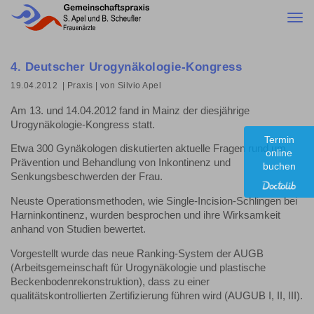
Togg
navi
4. Deutscher Urogynäkologie-Kongress
19.04.2012
| Praxis
| von Silvio Apel
Am 13. und 14.04.2012 fand in Mainz der diesjährige
Urogynäkologie-Kongress statt.
Termin
Etwa 300 Gynäkologen diskutierten aktuelle Fragen rund um
online
Prävention und Behandlung von Inkontinenz und
buchen
Senkungsbeschwerden der Frau.
Neuste Operationsmethoden, wie Single-Incision-Schlingen bei
Harninkontinenz, wurden besprochen und ihre Wirksamkeit
anhand von Studien bewertet.
Vorgestellt wurde das neue Ranking-System der AUGB
(Arbeitsgemeinschaft für Urogynäkologie und plastische
Beckenbodenrekonstruktion), dass zu einer
qualitätskontrollierten Zertifizierung führen wird (AUGUB I, II, III).